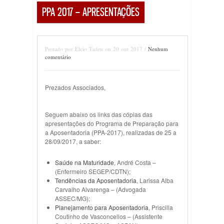
PPA 2017 – APRESENTAÇÕES
Postado por Elcio Tadeu on 20 out 2017 /
Nenhum
comentário
Prezados Associados,
Seguem abaixo os links das cópias das
apresentações do Programa de Preparação para
a Aposentadoria (PPA-2017), realizadas de 25 a
28/09/2017, a saber:
Saúde na Maturidade
, André Costa –
(Enfermeiro SEGEP/CDTN);
Tendências da Aposentadoria
, Larissa Alba
Carvalho Alvarenga – (Advogada
ASSEC/MG);
Planejamento para Aposentadoria
, Priscilla
Coutinho de Vasconcellos – (Assistente