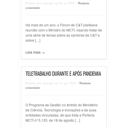
Postado por assecmg on 02 set 2021 /
Nenhum
comentário
Há mais de um ano, o Fórum de C&T pleiteava
reunião com o Ministro do MCTI, visando tratar de
uma série de temas sobre as carreiras de C&T e
sobre […]
Leia mais →
TELETRABALHO DURANTE E APÓS PANDEMIA
Postado por assecmg on 31 ago 2021 /
Nenhum
comentário
O Programa de Gestão no âmbito do Ministério
da Ciência, Tecnologia e Inovações e de suas
entidades vinculadas, de que trata a Portaria
MCTI nº 5.120, de 18 de agosto […]