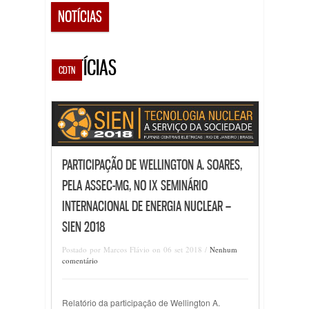
NOTÍCIAS
NOTÍCIAS
CDTN
PARTICIPAÇÃO DE WELLINGTON A. SOARES,
PELA ASSEC-MG, NO IX SEMINÁRIO
INTERNACIONAL DE ENERGIA NUCLEAR –
SIEN 2018
Postado por Marcos Flávio on 06 set 2018 /
Nenhum
comentário
Relatório da participação de Wellington A.