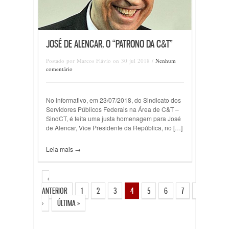
JOSÉ DE ALENCAR, O “PATRONO DA C&T”
Postado por Marcos Flávio on 30 jul 2018 /
Nenhum
comentário
No informativo, em 23/07/2018, do Sindicato dos
Servidores Públicos Federais na Área de C&T –
SindCT, é feita uma justa homenagem para José
de Alencar, Vice Presidente da República, no […]
Leia mais →
‹
ANTERIOR
1
2
3
4
5
6
7
8
PRÓX
›
ÚLTIMA »