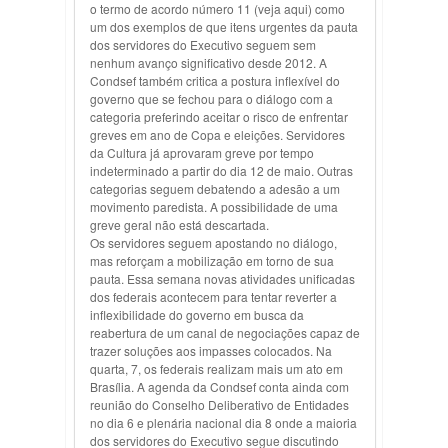
o termo de acordo número 11 (veja aqui) como
um dos exemplos de que itens urgentes da pauta
dos servidores do Executivo seguem sem
nenhum avanço significativo desde 2012. A
Condsef também critica a postura inflexível do
governo que se fechou para o diálogo com a
categoria preferindo aceitar o risco de enfrentar
greves em ano de Copa e eleições. Servidores
da Cultura já aprovaram greve por tempo
indeterminado a partir do dia 12 de maio. Outras
categorias seguem debatendo a adesão a um
movimento paredista. A possibilidade de uma
greve geral não está descartada.
Os servidores seguem apostando no diálogo,
mas reforçam a mobilização em torno de sua
pauta. Essa semana novas atividades unificadas
dos federais acontecem para tentar reverter a
inflexibilidade do governo em busca da
reabertura de um canal de negociações capaz de
trazer soluções aos impasses colocados. Na
quarta, 7, os federais realizam mais um ato em
Brasília. A agenda da Condsef conta ainda com
reunião do Conselho Deliberativo de Entidades
no dia 6 e plenária nacional dia 8 onde a maioria
dos servidores do Executivo segue discutindo