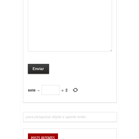
sete
−
=
2
POSTS RECENTES