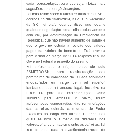
cada representação, para que sejam feitas mais
sugestões de alteração/inserções.
Foi feito relato sobre a última reunião com a SRT,
ocorrida no dia 19/03/2014, na qual o Secretário
da SRT foi claro quando disse que toda e
qualquer negociação seria feita exclusivamente
com ele, por determinação da Presidência da
República, que não haverá aumento de salário e
que o governo estuda a revisão dos valores
pagos na rubrica de benefícios. Está prevista
para o final de março de 2014 resposta final do
Governo Federal a respeito do assunto.
Foi apresentado o projeto, elaborado pelo
ASMETRO-SN, para reestruturação dos
parâmetros de concessão da RT aos servidores
enquadrados em cargo de nível superior,
lembrando que há amparo legal, inclusive na
LDO/2014, para sua implementação. Como
subsídio para embasar o pleito, foram
apresentadas comparações das remunerações
das carreiras coirmãs com outras do Poder
Executivo ao longo dos últimos 12 anos, nas
quais se nota o aumento da diferença nos
valores, criando um abismo entre as carreiras. Tal
fato contribui para a evasão/desinteresse de