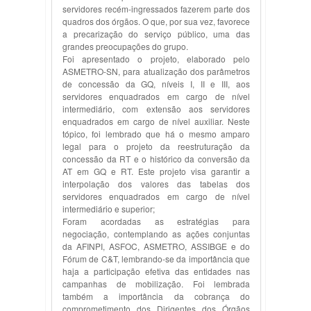
servidores recém-ingressados fazerem parte dos
quadros dos órgãos. O que, por sua vez, favorece
a precarização do serviço público, uma das
grandes preocupações do grupo.
Foi apresentado o projeto, elaborado pelo
ASMETRO-SN, para atualização dos parâmetros
de concessão da GQ, níveis I, II e III, aos
servidores enquadrados em cargo de nível
intermediário, com extensão aos servidores
enquadrados em cargo de nível auxiliar. Neste
tópico, foi lembrado que há o mesmo amparo
legal para o projeto da reestruturação da
concessão da RT e o histórico da conversão da
AT em GQ e RT. Este projeto visa garantir a
interpolação dos valores das tabelas dos
servidores enquadrados em cargo de nível
intermediário e superior;
Foram acordadas as estratégias para
negociação, contemplando as ações conjuntas
da AFINPI, ASFOC, ASMETRO, ASSIBGE e do
Fórum de C&T, lembrando-se da importância que
haja a participação efetiva das entidades nas
campanhas de mobilização. Foi lembrada
também a importância da cobrança do
comprometimento dos Dirigentes dos Órgãos