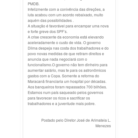
PMDB.
Infelizmente com a conivência das direções, a
luta acabou com um acordo rebaixado, muito
aquém das possibilidades .
A situação é favorável para encampar uma nova
e forte greve dos SPF’s.
A crise crescente da economia está elevando
aceleradamente o custo de vida. O governo
Dilma despeja nas costa dos trabalhadores e do
povo novas medidas de que retiram direitos e
anuncia que nada negociará com o
funcionalismo.O governo não tem dinheiro para
aumentar salário, mas te para os astronômicos
gastos com a Copa. Somente a reforma do
Maracanã financiaria um hospital por décadas.
Aos banqueiros foram repassados 700 bilhões.
Estamos num país saqueado pelos governos
para favorecer os ricos e sacrificar os
trabalhadores e a juventude mais pobre.
Postado pelo Diretor José de Arimateia L.
Menezes