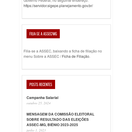
Governo Federal, no seguinte endereço:
https://servidor.sigepe.planejamento.gov.br/
FILIA-SE A ASSEC/MG
Filia-se a ASSEC, baixando a ficha de filiação no
menu Sobre a ASSEC /
Ficha de Filiação
.
POSTS RECENTES
Campanha Salarial
outubro 25, 2024
MENSAGEM DA COMISSÃO ELEITORAL
SOBRE RESULTADO DAS ELEIÇÕES
ASSEC-MG, BIÊNIO 2023-2025
junho 1, 2023