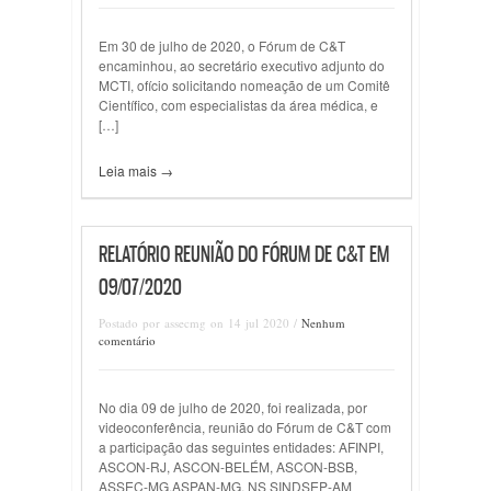
Em 30 de julho de 2020, o Fórum de C&T
encaminhou, ao secretário executivo adjunto do
MCTI, ofício solicitando nomeação de um Comitê
Científico, com especialistas da área médica, e
[…]
Leia mais →
RELATÓRIO REUNIÃO DO FÓRUM DE C&T EM
09/07/2020
Postado por assecmg on 14 jul 2020 /
Nenhum
comentário
No dia 09 de julho de 2020, foi realizada, por
videoconferência, reunião do Fórum de C&T com
a participação das seguintes entidades: AFINPI,
ASCON-RJ, ASCON-BELÉM, ASCON-BSB,
ASSEC-MG,ASPAN-MG, NS SINDSEP-AM