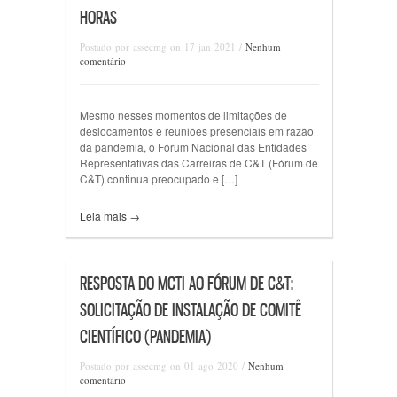
HORAS
Postado por assecmg on 17 jan 2021 /
Nenhum
comentário
Mesmo nesses momentos de limitações de
deslocamentos e reuniões presenciais em razão
da pandemia, o Fórum Nacional das Entidades
Representativas das Carreiras de C&T (Fórum de
C&T) continua preocupado e […]
Leia mais →
RESPOSTA DO MCTI AO FÓRUM DE C&T:
SOLICITAÇÃO DE INSTALAÇÃO DE COMITÊ
CIENTÍFICO (PANDEMIA)
Postado por assecmg on 01 ago 2020 /
Nenhum
comentário